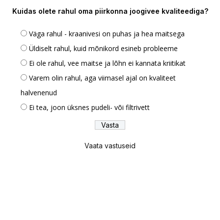
Kuidas olete rahul oma piirkonna joogivee kvaliteediga?
Väga rahul - kraanivesi on puhas ja hea maitsega
Üldiselt rahul, kuid mõnikord esineb probleeme
Ei ole rahul, vee maitse ja lõhn ei kannata kriitikat
Varem olin rahul, aga viimasel ajal on kvaliteet
halvenenud
Ei tea, joon üksnes pudeli- või filtrivett
Vaata vastuseid