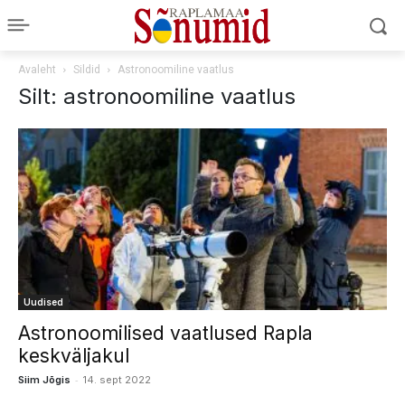
Avaleht
Sildid
Astronoomiline vaatlus
Silt: astronoomiline vaatlus
Uudised
Astronoomilised vaatlused Rapla
keskväljakul
-
Siim Jõgis
14. sept 2022