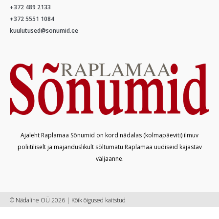
+372 489 2133
+372 5551 1084
kuulutused@sonumid.ee
Ajaleht Raplamaa Sõnumid on kord nädalas (kolmapäeviti) ilmuv
poliitiliselt ja majanduslikult sõltumatu Raplamaa uudiseid kajastav
väljaanne.
© Nädaline OÜ 2026 | Kõik õigused kaitstud