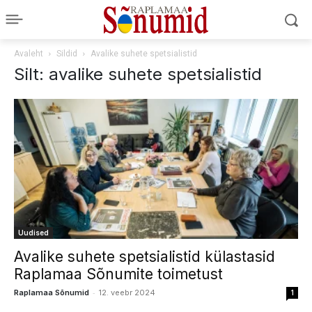
Avaleht
Sildid
Avalike suhete spetsialistid
Silt: avalike suhete spetsialistid
Uudised
Avalike suhete spetsialistid külastasid
Raplamaa Sõnumite toimetust
-
Raplamaa Sõnumid
12. veebr 2024
1