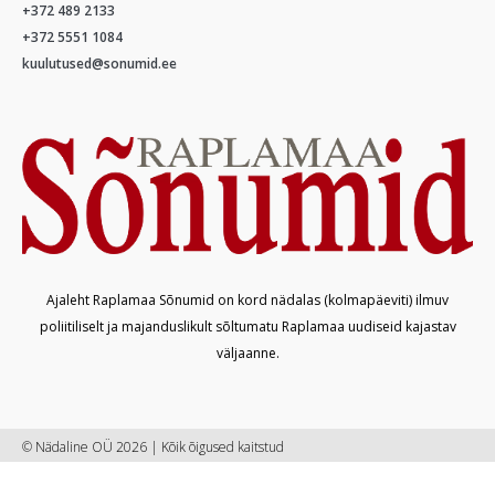
+372 489 2133
+372 5551 1084
kuulutused@sonumid.ee
Ajaleht Raplamaa Sõnumid on kord nädalas (kolmapäeviti) ilmuv
poliitiliselt ja majanduslikult sõltumatu Raplamaa uudiseid kajastav
väljaanne.
© Nädaline OÜ 2026 | Kõik õigused kaitstud