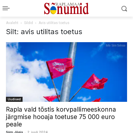
Avaleht
Sildid
Avis utilitas toetus
Silt: avis utilitas toetus
Uudised
Rapla vald tõstis korvpallimeeskonna
järgmise hooaja toetuse 75 000 euro
peale
-
Siim Jõgis
2. juuli 2024