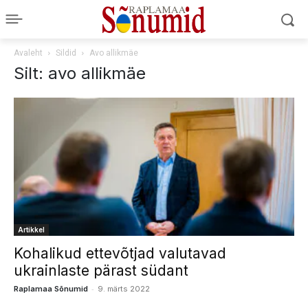
Avaleht
Sildid
Avo allikmäe
Silt: avo allikmäe
Artikkel
Kohalikud ettevõtjad valutavad
ukrainlaste pärast südant
-
Raplamaa Sõnumid
9. märts 2022