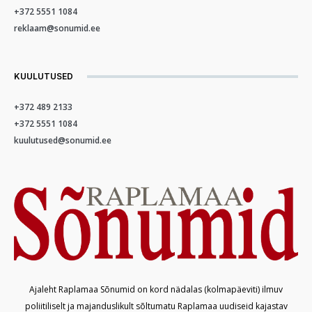
+372 5551 1084
reklaam@sonumid.ee
KUULUTUSED
+372 489 2133
+372 5551 1084
kuulutused@sonumid.ee
Ajaleht Raplamaa Sõnumid on kord nädalas (kolmapäeviti) ilmuv
poliitiliselt ja majanduslikult sõltumatu Raplamaa uudiseid kajastav