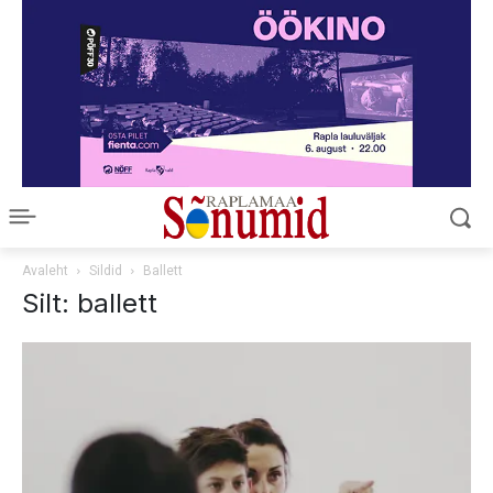
Avaleht
Sildid
Ballett
Silt: ballett