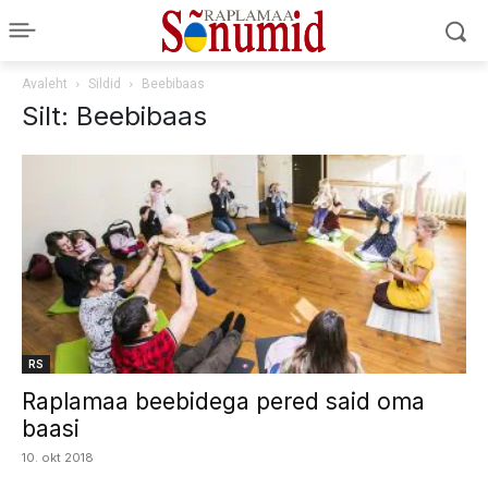
Avaleht
Sildid
Beebibaas
Silt: Beebibaas
RS
Raplamaa beebidega pered said oma
baasi
10. okt 2018