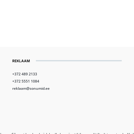
REKLAAM
+372 489 2133
+372 5551 1084
reklaam@sonumid.ee