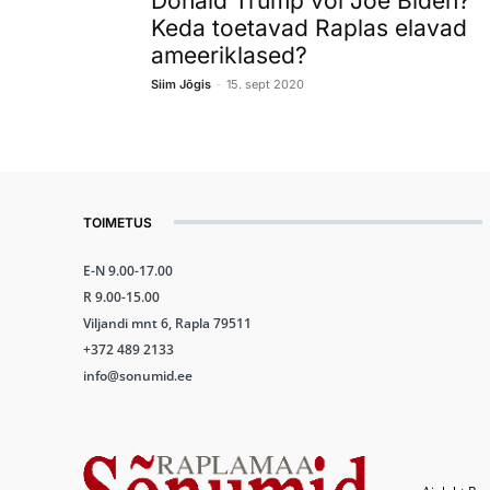
Donald Trump või Joe Biden?
Keda toetavad Raplas elavad
ameeriklased?
-
Siim Jõgis
15. sept 2020
TOIMETUS
E-N 9.00-17.00
R 9.00-15.00
Viljandi mnt 6, Rapla 79511
+372 489 2133
info@sonumid.ee