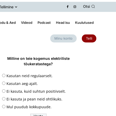
Otsi
Tellimine
odu & Aed
Videod
Podcast
Head isu
Kuulutused
Minu konto
Telli
Milline on teie kogemus elektriliste
tõukeratastega?
Kasutan neid regulaarselt.
Kasutan aeg-ajalt.
Ei kasuta, kuid suhtun positiivselt.
Ei kasuta ja pean neid ohtlikuks.
Mul puudub kokkupuude.