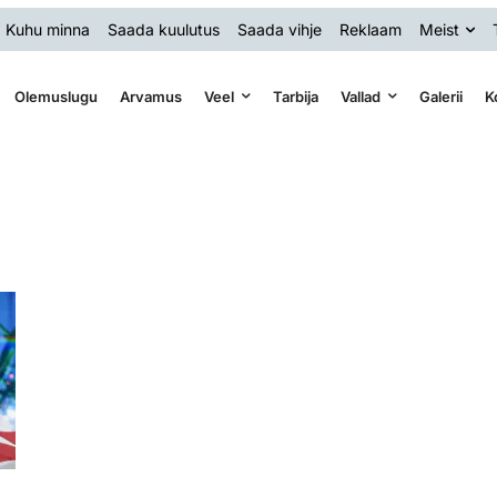
Kuhu minna
Saada kuulutus
Saada vihje
Reklaam
Meist
Olemuslugu
Arvamus
Veel
Tarbija
Vallad
Galerii
K