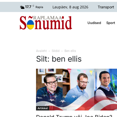
Laupäev, 8 aug 2026
17.7
C
Transport
Rapla
Uudised
Sport
Avaleht
Sildid
Ben ellis
Silt: ben ellis
Artikkel