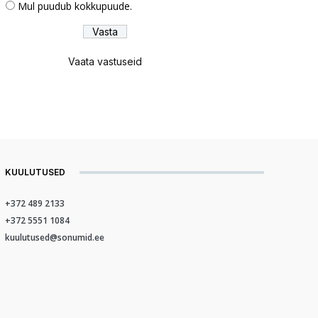
Mul puudub kokkupuude.
Vaata vastuseid
KUULUTUSED
+372 489 2133
+372 5551 1084
kuulutused@sonumid.ee