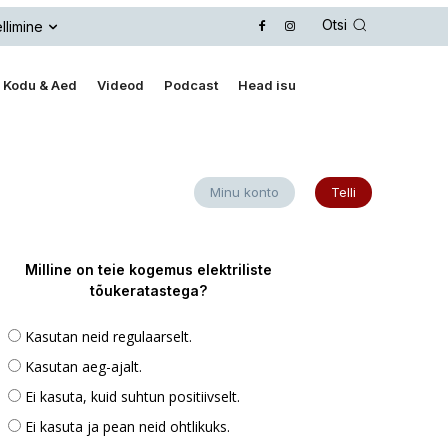
Otsi
llimine
Kodu & Aed
Videod
Podcast
Head isu
Minu konto
Telli
Milline on teie kogemus elektriliste
tõukeratastega?
Kasutan neid regulaarselt.
Kasutan aeg-ajalt.
Ei kasuta, kuid suhtun positiivselt.
Ei kasuta ja pean neid ohtlikuks.