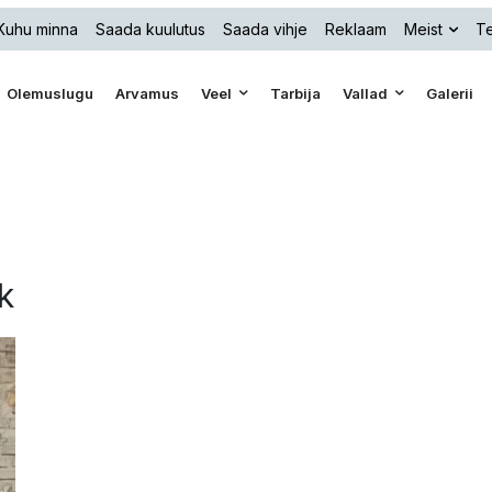
Kuhu minna
Saada kuulutus
Saada vihje
Reklaam
Meist
Te
Olemuslugu
Arvamus
Veel
Tarbija
Vallad
Galerii
k