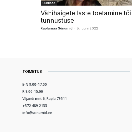
Uudised
Vähihaigete laste toetamine tõi
tunnustuse
-
Raplamaa Sõnumid
8. juuni 2022
TOIMETUS
E-N 9.00-17.00
R 9.00-15.00
Viljandi mnt 6, Rapla 79511
+372 489 2133
info@sonumid.ee