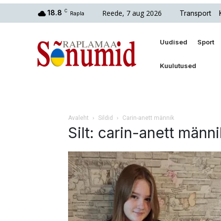
Reede, 7 aug 2026
18.8
C
Transport
Rapla
Uudised
Sport
Kuulutused
Avaleht
Sildid
Carin-anett männik
Silt: carin-anett männi