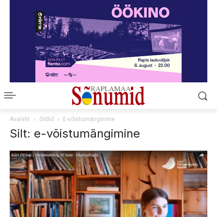
Avaleht
Sildid
E-võistumängimine
Silt: e-võistumängimine