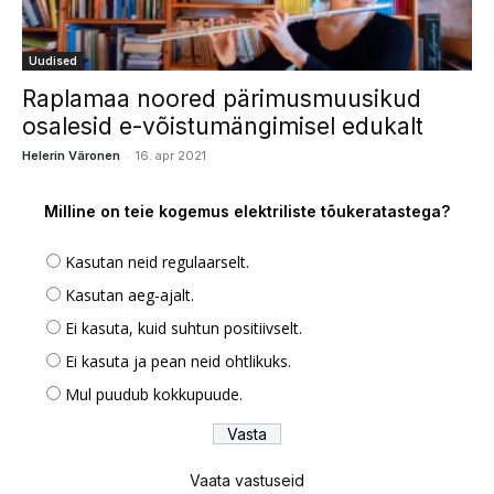
Uudised
Raplamaa noored pärimusmuusikud
osalesid e-võistumängimisel edukalt
-
Helerin Väronen
16. apr 2021
Milline on teie kogemus elektriliste tõukeratastega?
Kasutan neid regulaarselt.
Kasutan aeg-ajalt.
Ei kasuta, kuid suhtun positiivselt.
Ei kasuta ja pean neid ohtlikuks.
Mul puudub kokkupuude.
Vaata vastuseid