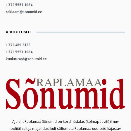
+372 5551 1084
reklaam@sonumid.ee
KUULUTUSED
+372 489 2133
+372 5551 1084
kuulutused@sonumid.ee
Ajaleht Raplamaa Sõnumid on kord nädalas (kolmapäeviti) ilmuv
poliitiliselt ja majanduslikult sõltumatu Raplamaa uudiseid kajastav