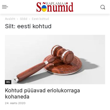
Avaleht
Sildid
Eesti kohtud
Silt: eesti kohtud
RS
Kohtud püüavad eriolukorraga
kohaneda
24. märts 2020