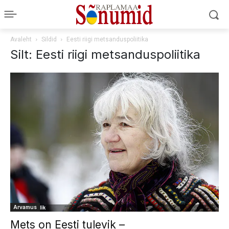
Avaleht
Sildid
Eesti riigi metsanduspoliitika
Silt: Eesti riigi metsanduspoliitika
Arvamus
Mets on Eesti tulevik –