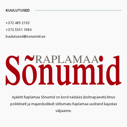
KUULUTUSED
+372 489 2133
+372 5551 1084
kuulutused@sonumid.ee
Ajaleht Raplamaa Sõnumid on kord nädalas (kolmapäeviti) ilmuv
poliitiliselt ja majanduslikult sõltumatu Raplamaa uudiseid kajastav
väljaanne.