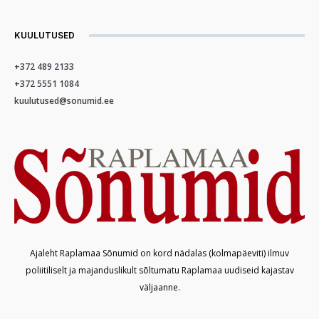
KUULUTUSED
+372 489 2133
+372 5551 1084
kuulutused@sonumid.ee
Ajaleht Raplamaa Sõnumid on kord nädalas (kolmapäeviti) ilmuv
poliitiliselt ja majanduslikult sõltumatu Raplamaa uudiseid kajastav
väljaanne.