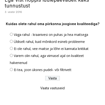
tunnustust
3. veebr 2016
Kuidas olete rahul oma piirkonna joogivee kvaliteediga?
Väga rahul - kraanivesi on puhas ja hea maitsega
Üldiselt rahul, kuid mõnikord esineb probleeme
Ei ole rahul, vee maitse ja lõhn ei kannata kriitikat
Varem olin rahul, aga viimasel ajal on kvaliteet
halvenenud
Ei tea, joon üksnes pudeli- või filtrivett
Vaata vastuseid