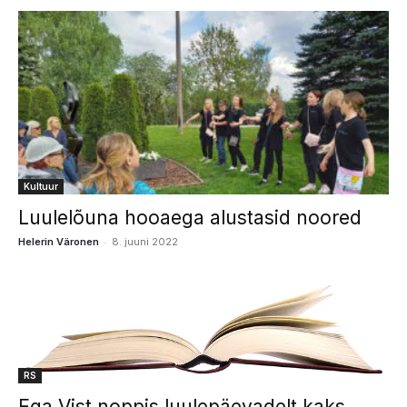
Kultuur
Luulelõuna hooaega alustasid noored
-
Helerin Väronen
8. juuni 2022
RS
Ega Vist noppis luulepäevadelt kaks