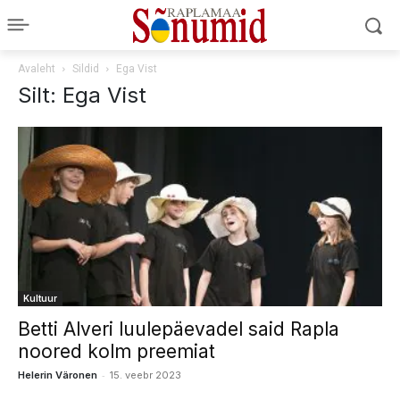
Avaleht
Sildid
Ega Vist
Silt: Ega Vist
Kultuur
Betti Alveri luulepäevadel said Rapla
noored kolm preemiat
-
Helerin Väronen
15. veebr 2023