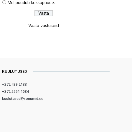
Mul puudub kokkupuude.
Vaata vastuseid
KUULUTUSED
+372 489 2133
+372 5551 1084
kuulutused@sonumid.ee