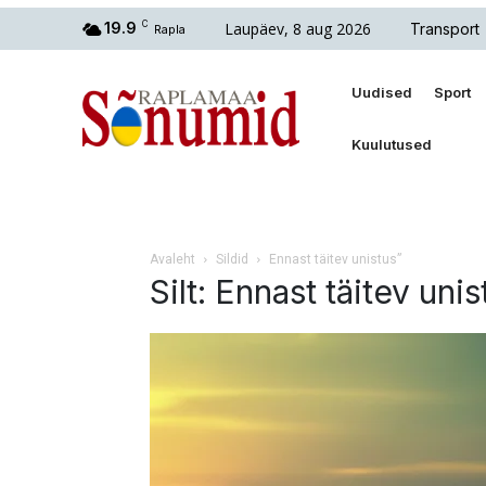
Laupäev, 8 aug 2026
19.9
C
Transport
Rapla
Uudised
Sport
Kuulutused
Avaleht
Sildid
Ennast täitev unistus”
Silt: Ennast täitev unis