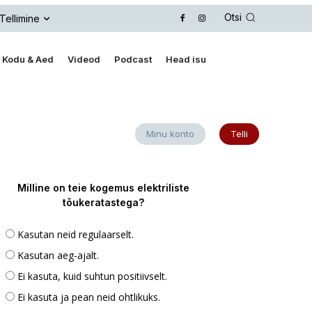
Otsi
Tellimine
Kodu & Aed
Videod
Podcast
Head isu
Minu konto
Telli
Milline on teie kogemus elektriliste
tõukeratastega?
Kasutan neid regulaarselt.
Kasutan aeg-ajalt.
Ei kasuta, kuid suhtun positiivselt.
Ei kasuta ja pean neid ohtlikuks.