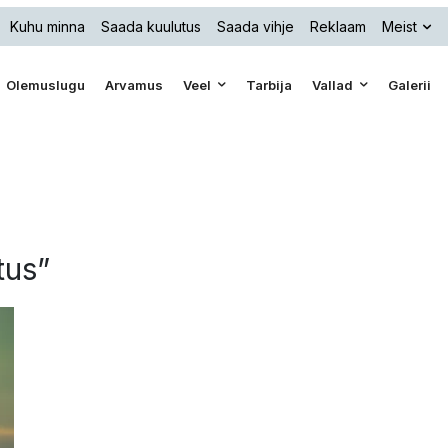
Kuhu minna
Saada kuulutus
Saada vihje
Reklaam
Meist
Olemuslugu
Arvamus
Veel
Tarbija
Vallad
Galerii
tus”