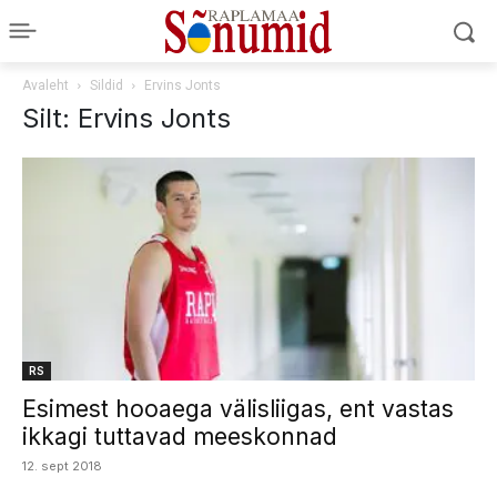
Avaleht
Sildid
Ervins Jonts
Silt: Ervins Jonts
RS
Esimest hooaega välisliigas, ent vastas
ikkagi tuttavad meeskonnad
12. sept 2018