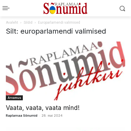
Avaleht
Sildid
Europarlamendi valimised
Silt: europarlamendi valimised
Arvamus
Vaata, vaata, vaata mind!
-
Raplamaa Sõnumid
28. mai 2024