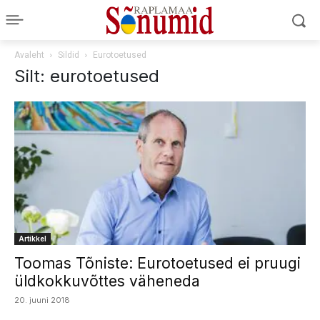
Avaleht
Sildid
Eurotoetused
Silt: eurotoetused
Artikkel
Toomas Tõniste: Eurotoetused ei pruugi
üldkokkuvõttes väheneda
20. juuni 2018