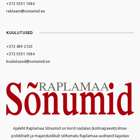
+372 5551 1084
reklaam@sonumid.ee
KUULUTUSED
+372 489 2133
+372 5551 1084
kuulutused@sonumid.ee
Ajaleht Raplamaa Sõnumid on kord nädalas (kolmapäeviti) ilmuv
poliitiliselt ja majanduslikult sõltumatu Raplamaa uudiseid kajastav