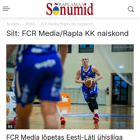
Avaleht
Sildid
FCR Media/Rapla KK naiskond
Silt: FCR Media/Rapla KK naiskond
RS
FCR Media lõpetas Eesti-Läti ühisliiga