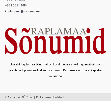
+372 5551 1084
kuulutused@sonumid.ee
Ajaleht Raplamaa Sõnumid on kord nädalas (kolmapäeviti) ilmuv
poliitiliselt ja majanduslikult sõltumatu Raplamaa uudiseid kajastav
väljaanne.
© Nädaline OÜ 2026 | Kõik õigused kaitstud