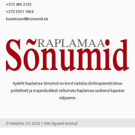
+372 489 2133
+372 5551 1084
kuulutused@sonumid.ee
Ajaleht Raplamaa Sõnumid on kord nädalas (kolmapäeviti) ilmuv
poliitiliselt ja majanduslikult sõltumatu Raplamaa uudiseid kajastav
väljaanne.
© Nädaline OÜ 2026 | Kõik õigused kaitstud