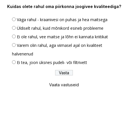
Kuidas olete rahul oma piirkonna joogivee kvaliteediga?
Väga rahul - kraanivesi on puhas ja hea maitsega
Üldiselt rahul, kuid mõnikord esineb probleeme
Ei ole rahul, vee maitse ja lõhn ei kannata kriitikat
Varem olin rahul, aga viimasel ajal on kvaliteet
halvenenud
Ei tea, joon üksnes pudeli- või filtrivett
Vaata vastuseid