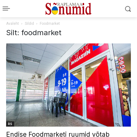
Avaleht
Sildid
Foodmarket
Silt: foodmarket
RS
Endise Foodmarketi ruumid võtab