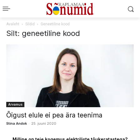
Avaleht
Sildid
Geneetiline kood
Silt: geneetiline kood
Arvamus
Õigust elule ei pea ära teenima
-
Stina Andok
25. juuni 2020
Milline on teie kogemus elektriliste tõukeratastega?