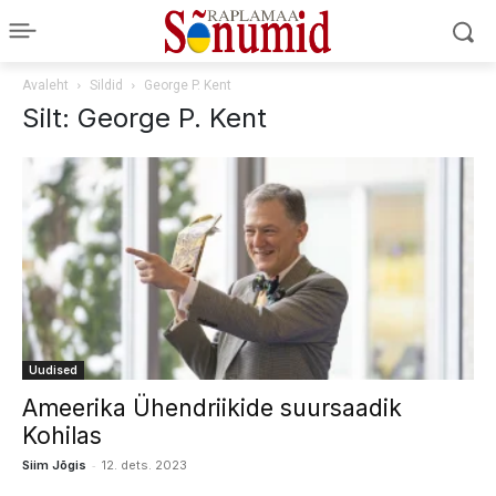
Avaleht
Sildid
George P. Kent
Silt: George P. Kent
Uudised
Ameerika Ühendriikide suursaadik
Kohilas
-
Siim Jõgis
12. dets. 2023