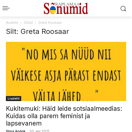
Avaleht
Sildid
Greta Roosaar
Silt: Greta Roosaar
Lisaleht
Kukitemuki: Häid leide sotsiaalmeedias:
Kuidas olla parem feminist ja
lapsevanem
-
Stina Andok
20. apr 2021