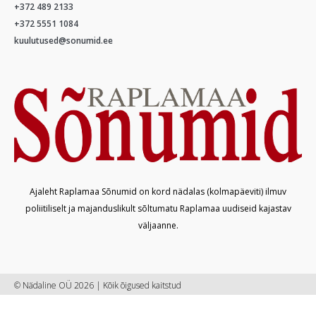
+372 489 2133
+372 5551 1084
kuulutused@sonumid.ee
Ajaleht Raplamaa Sõnumid on kord nädalas (kolmapäeviti) ilmuv
poliitiliselt ja majanduslikult sõltumatu Raplamaa uudiseid kajastav
väljaanne.
© Nädaline OÜ 2026 | Kõik õigused kaitstud