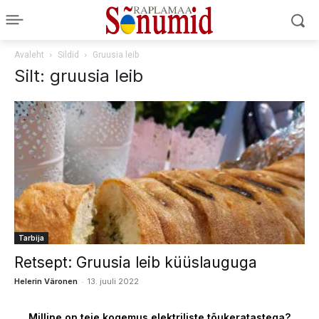
Avaleht
Sildid
Gruusia leib
Silt: gruusia leib
Tarbija
Retsept: Gruusia leib küüslauguga
-
Helerin Väronen
13. juuli 2022
Milline on teie kogemus elektriliste tõukeratastega?