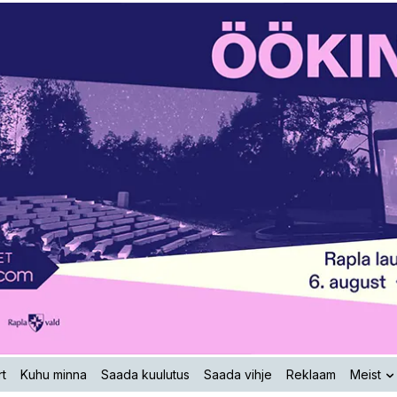
t
Kuhu minna
Saada kuulutus
Saada vihje
Reklaam
Meist