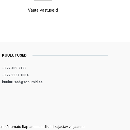
Vaata vastuseid
KUULUTUSED
+372 489 2133
+372 5551 1084
kuulutused@sonumid.ee
kult sõltumatu Raplamaa uudiseid kajastav väljaanne.