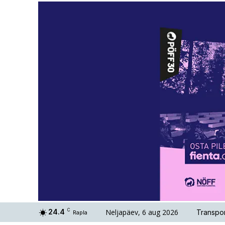
Neljapäev, 6 aug 2026
24.4
C
Transpor
Rapla