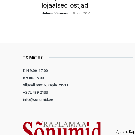
lojaalsed ostjad
-
Helerin Väronen
6. apr 2021
TOIMETUS
E-N 9.00-17.00
R 9.00-15.00
Viljandi mnt 6, Rapla 79511
+372 489 2133
info@sonumid.ee
Ajaleht Ra