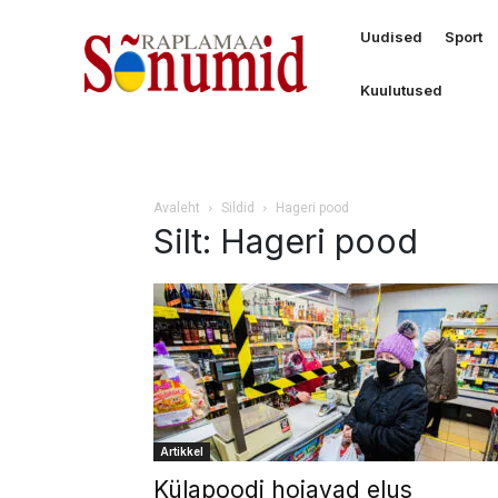
Uudised
Sport
Kuulutused
Avaleht
Sildid
Hageri pood
Silt: Hageri pood
Artikkel
Külapoodi hoiavad elus