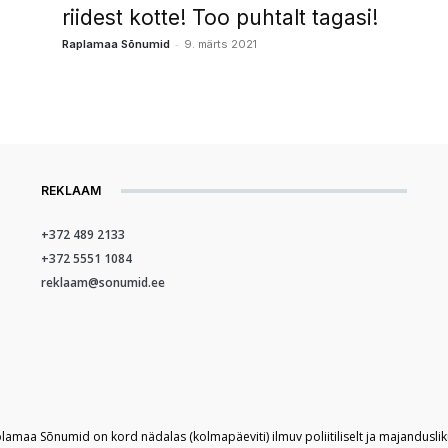
riidest kotte! Too puhtalt tagasi!
-
Raplamaa Sõnumid
9. märts 2021
REKLAAM
+372 489 2133
+372 5551 1084
reklaam@sonumid.ee
plamaa Sõnumid on kord nädalas (kolmapäeviti) ilmuv poliitiliselt ja majandusli