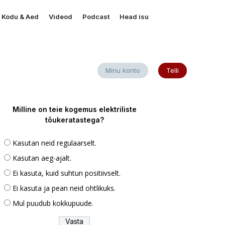
Kodu & Aed
Videod
Podcast
Head isu
Minu konto
Telli
Milline on teie kogemus elektriliste
tõukeratastega?
Kasutan neid regulaarselt.
Kasutan aeg-ajalt.
Ei kasuta, kuid suhtun positiivselt.
Ei kasuta ja pean neid ohtlikuks.
Mul puudub kokkupuude.