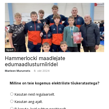
Sport
Hammerlocki maadlejate
edumaadlusturniiridel
-
Marleen Murumets
8. okt 2024
Milline on teie kogemus elektriliste tõukeratastega?
Kasutan neid regulaarselt.
Kasutan aeg-ajalt.
Ei kasuta, kuid suhtun positiivselt.