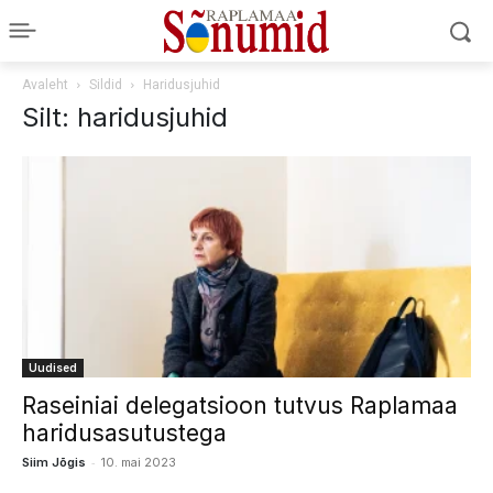
Avaleht
Sildid
Haridusjuhid
Silt: haridusjuhid
Uudised
Raseiniai delegatsioon tutvus Raplamaa
haridusasutustega
-
Siim Jõgis
10. mai 2023