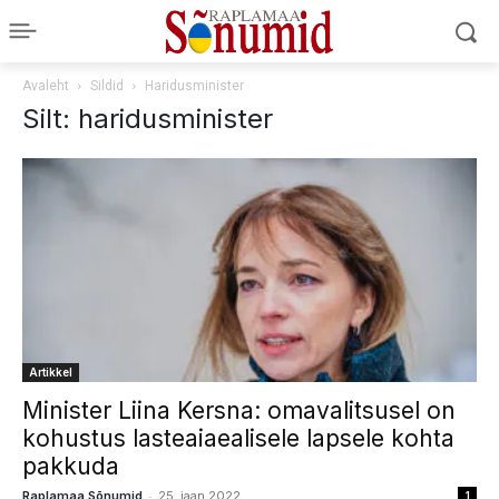
Avaleht
Sildid
Haridusminister
Silt: haridusminister
Artikkel
Minister Liina Kersna: omavalitsusel on
kohustus lasteaiaealisele lapsele kohta
pakkuda
-
Raplamaa Sõnumid
25. jaan 2022
1