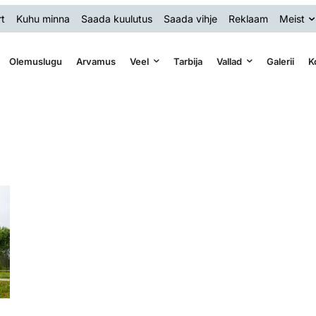
t
Kuhu minna
Saada kuulutus
Saada vihje
Reklaam
Meist
Olemuslugu
Arvamus
Veel
Tarbija
Vallad
Galerii
K