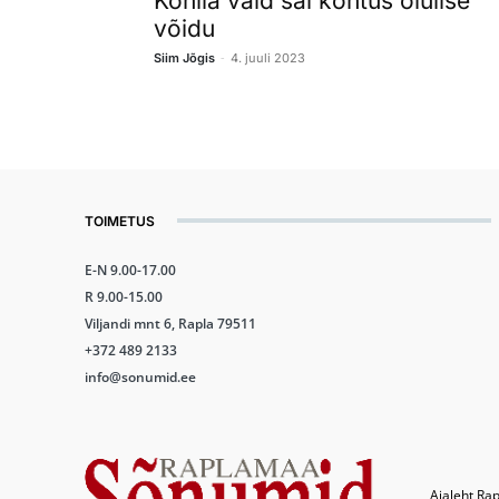
Kohila vald sai kohtus olulise
võidu
-
Siim Jõgis
4. juuli 2023
TOIMETUS
E-N 9.00-17.00
R 9.00-15.00
Viljandi mnt 6, Rapla 79511
+372 489 2133
info@sonumid.ee
Ajaleht Rap