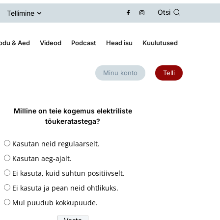
Otsi
Tellimine
odu & Aed
Videod
Podcast
Head isu
Kuulutused
Minu konto
Telli
Milline on teie kogemus elektriliste
tõukeratastega?
Kasutan neid regulaarselt.
Kasutan aeg-ajalt.
Ei kasuta, kuid suhtun positiivselt.
Ei kasuta ja pean neid ohtlikuks.
Mul puudub kokkupuude.