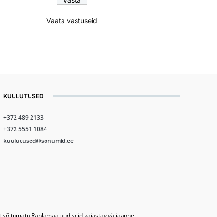
Vaata vastuseid
KUULUTUSED
+372 489 2133
+372 5551 1084
kuulutused@sonumid.ee
lt sõltumatu Raplamaa uudiseid kajastav väljaanne.