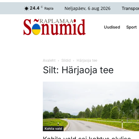
Neljapäev, 6 aug 2026
24.4
C
Transpor
Rapla
Uudised
Sport
Avaleht
Sildid
Härjaoja tee
Silt: Härjaoja tee
Kohila vald