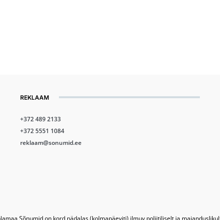
REKLAAM
+372 489 2133
+372 5551 1084
reklaam@sonumid.ee
lamaa Sõnumid on kord nädalas (kolmapäeviti) ilmuv poliitiliselt ja majandusliku