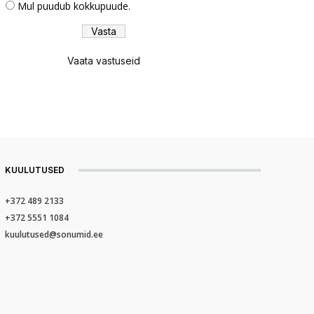
Mul puudub kokkupuude.
Vaata vastuseid
KUULUTUSED
+372 489 2133
+372 5551 1084
kuulutused@sonumid.ee