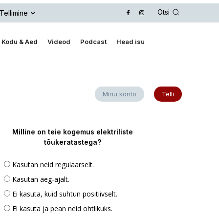
Otsi
Tellimine
Kodu & Aed
Videod
Podcast
Head isu
Minu konto
Telli
Milline on teie kogemus elektriliste
tõukeratastega?
Kasutan neid regulaarselt.
Kasutan aeg-ajalt.
Ei kasuta, kuid suhtun positiivselt.
Ei kasuta ja pean neid ohtlikuks.