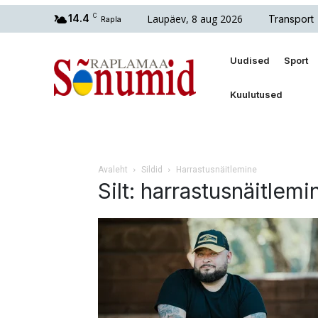
Laupäev, 8 aug 2026
14.4
C
Transport
Rapla
Uudised
Sport
Kuulutused
Avaleht
Sildid
Harrastusnäitlemine
Silt: harrastusnäitlemi