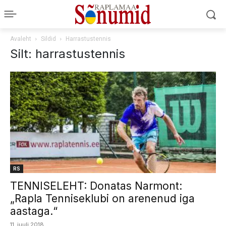
Avaleht
Sildid
Harrastustennis
Silt: harrastustennis
RS
TENNISELEHT: Donatas Narmont:
„Rapla Tenniseklubi on arenenud iga
aastaga.“
11. juuli 2018