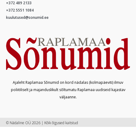
+372 489 2133
+372 5551 1084
kuulutused@sonumid.ee
Ajaleht Raplamaa Sõnumid on kord nädalas (kolmapäeviti) ilmuv
poliitiliselt ja majanduslikult sõltumatu Raplamaa uudiseid kajastav
väljaanne.
© Nädaline OÜ 2026 | Kõik õigused kaitstud