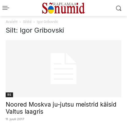
Avaleht
Sildid
Igor Gribovski
Silt: Igor Gribovski
RS
Noored Moskva ju-jutsu meistrid käisid
Valtus laagris
11. juuli 2017