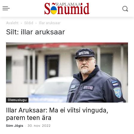
Avaleht
Sildid
Illar aruksaar
Silt: illar aruksaar
Olemuslugu
Illar Aruksaar: Ma ei viitsi vinguda,
parem teen ära
-
Siim Jõgis
30. nov. 2022