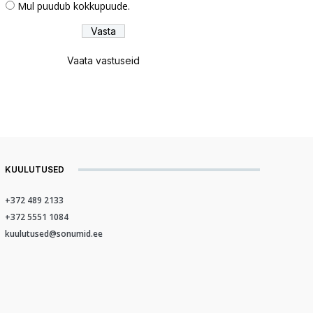
Mul puudub kokkupuude.
Vaata vastuseid
KUULUTUSED
+372 489 2133
+372 5551 1084
kuulutused@sonumid.ee