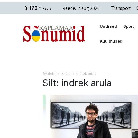
Reede, 7 aug 2026
17.2
C
Transport
K
Rapla
Uudised
Sport
Kuulutused
Avaleht
Sildid
Indrek arula
Silt: indrek arula