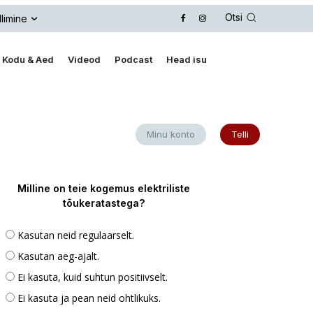
Otsi
llimine
Kodu & Aed
Videod
Podcast
Head isu
Minu konto
Telli
Milline on teie kogemus elektriliste
tõukeratastega?
Kasutan neid regulaarselt.
Kasutan aeg-ajalt.
Ei kasuta, kuid suhtun positiivselt.
Ei kasuta ja pean neid ohtlikuks.