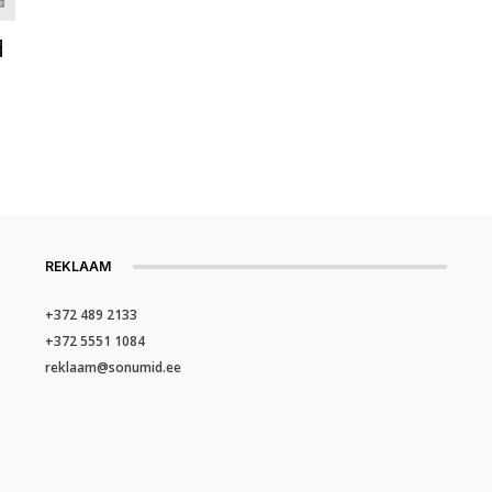
d
REKLAAM
+372 489 2133
+372 5551 1084
reklaam@sonumid.ee