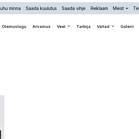
uhu minna
Saada kuulutus
Saada vihje
Reklaam
Meist
Te
Olemuslugu
Arvamus
Veel
Tarbija
Vallad
Galerii