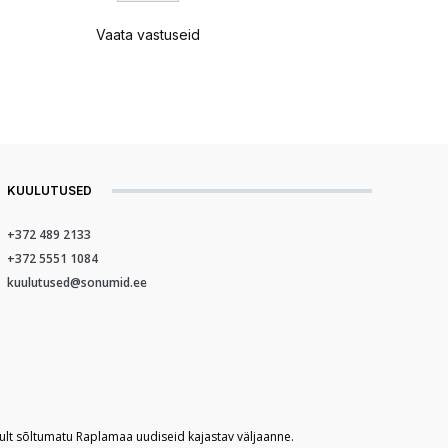
Vaata vastuseid
KUULUTUSED
+372 489 2133
+372 5551 1084
kuulutused@sonumid.ee
kult sõltumatu Raplamaa uudiseid kajastav väljaanne.