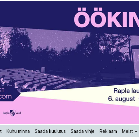
t
Kuhu minna
Saada kuulutus
Saada vihje
Reklaam
Meist