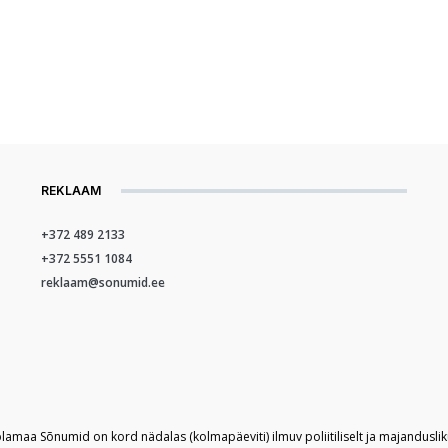
REKLAAM
+372 489 2133
+372 5551 1084
reklaam@sonumid.ee
plamaa Sõnumid on kord nädalas (kolmapäeviti) ilmuv poliitiliselt ja majandusli