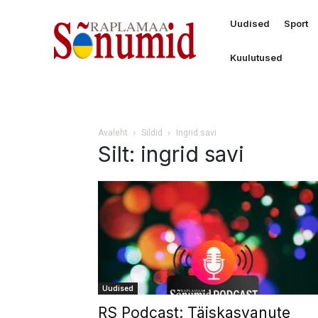
Uudised
Sport
Kuulutused
Avaleht
Sildid
Ingrid savi
Silt: ingrid savi
Uudised
RS Podcast: Täiskasvanute