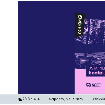
Neljapäev, 6 aug 2026
23.3
C
Transpor
Rapla