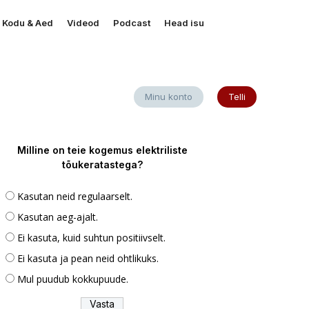
Kodu & Aed
Videod
Podcast
Head isu
Minu konto
Telli
Milline on teie kogemus elektriliste
tõukeratastega?
Kasutan neid regulaarselt.
Kasutan aeg-ajalt.
Ei kasuta, kuid suhtun positiivselt.
Ei kasuta ja pean neid ohtlikuks.
Mul puudub kokkupuude.