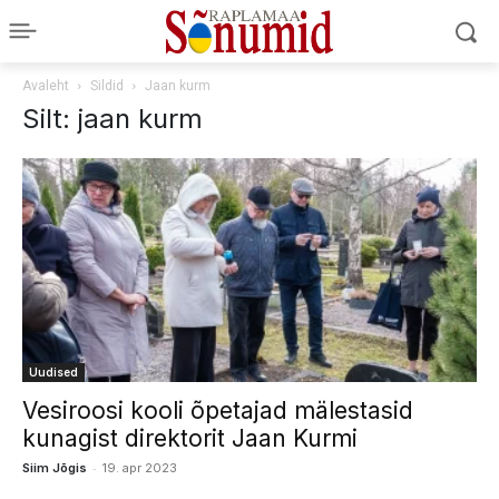
Avaleht
Sildid
Jaan kurm
Silt: jaan kurm
Uudised
Vesiroosi kooli õpetajad mälestasid
kunagist direktorit Jaan Kurmi
-
Siim Jõgis
19. apr 2023