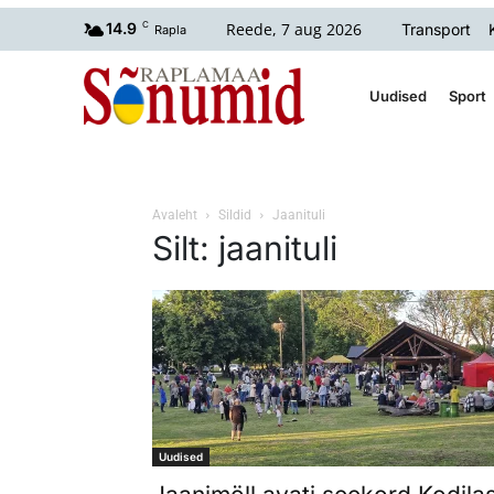
Reede, 7 aug 2026
14.9
C
Transport
Rapla
Uudised
Sport
Avaleht
Sildid
Jaanituli
Silt: jaanituli
Uudised