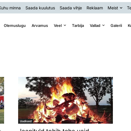
Kuhu minna
Saada kuulutus
Saada vihje
Reklaam
Meist
Te
Olemuslugu
Arvamus
Veel
Tarbija
Vallad
Galerii
K
Uudised