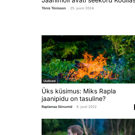
Jaanimöll avati seekord Kodila
-
Tõnis Tõnisson
25. juuni 2024
Uudised
Üks küsimus: Miks Rapla
jaanipidu on tasuline?
-
Raplamaa Sõnumid
6. juuli 2022