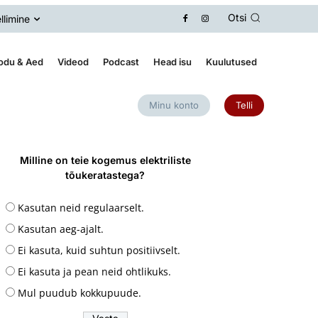
Otsi
llimine
odu & Aed
Videod
Podcast
Head isu
Kuulutused
Minu konto
Telli
Milline on teie kogemus elektriliste
tõukeratastega?
Kasutan neid regulaarselt.
Kasutan aeg-ajalt.
Ei kasuta, kuid suhtun positiivselt.
Ei kasuta ja pean neid ohtlikuks.
Mul puudub kokkupuude.