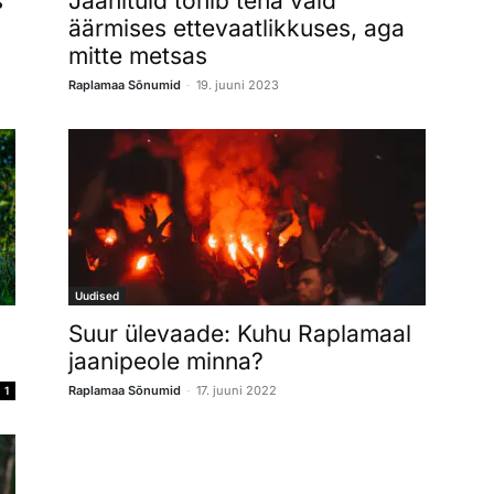
s
Jaanituld tohib teha vaid
äärmises ettevaatlikkuses, aga
mitte metsas
-
Raplamaa Sõnumid
19. juuni 2023
Uudised
Suur ülevaade: Kuhu Raplamaal
jaanipeole minna?
-
Raplamaa Sõnumid
17. juuni 2022
1