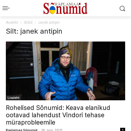
Avaleht
Sildid
Janek antipin
Silt: janek antipin
Lisaleht
Rohelised Sõnumid: Keava elanikud
ootavad lahendust Vindori tehase
müraprobleemile
-
Raplamaa Sõnumid
16. nov. 2021
1