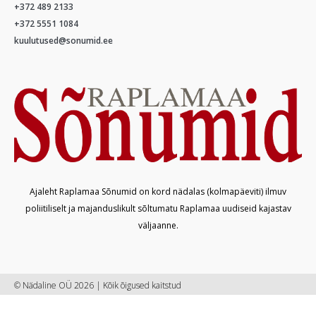
+372 489 2133
+372 5551 1084
kuulutused@sonumid.ee
Ajaleht Raplamaa Sõnumid on kord nädalas (kolmapäeviti) ilmuv
poliitiliselt ja majanduslikult sõltumatu Raplamaa uudiseid kajastav
väljaanne.
© Nädaline OÜ 2026 | Kõik õigused kaitstud