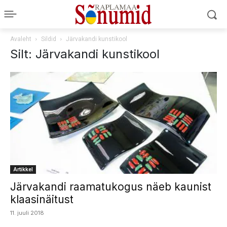
Avaleht
Sildid
Järvakandi kunstikool
Silt: Järvakandi kunstikool
Artikkel
Järvakandi raamatukogus näeb kaunist
klaasinäitust
11. juuli 2018