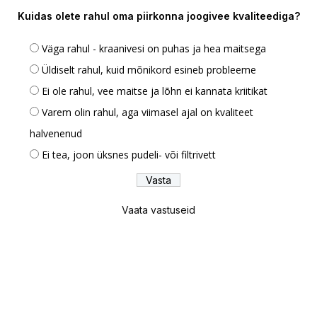
Kuidas olete rahul oma piirkonna joogivee kvaliteediga?
Väga rahul - kraanivesi on puhas ja hea maitsega
Üldiselt rahul, kuid mõnikord esineb probleeme
Ei ole rahul, vee maitse ja lõhn ei kannata kriitikat
Varem olin rahul, aga viimasel ajal on kvaliteet
halvenenud
Ei tea, joon üksnes pudeli- või filtrivett
Vaata vastuseid