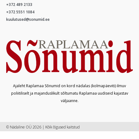
+372 489 2133
+372 5551 1084
kuulutused@sonumid.ee
Ajaleht Raplamaa Sõnumid on kord nädalas (kolmapäeviti) ilmuv
poliitiliselt ja majanduslikult sõltumatu Raplamaa uudiseid kajastav
väljaanne.
© Nädaline OÜ 2026 | Kõik õigused kaitstud