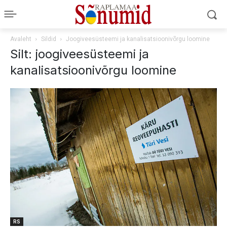
Avaleht
Sildid
Joogiveesüsteemi ja kanalisatsioonivõrgu loomine
Silt: joogiveesüsteemi ja
kanalisatsioonivõrgu loomine
RS