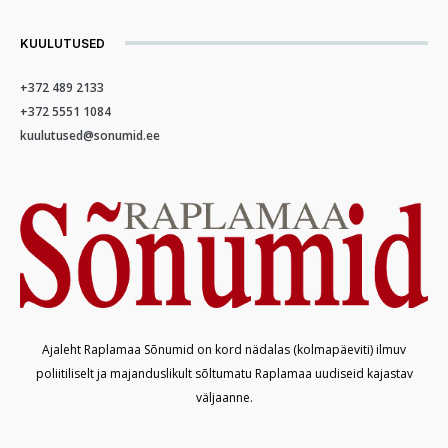
KUULUTUSED
+372 489 2133
+372 5551 1084
kuulutused@sonumid.ee
Ajaleht Raplamaa Sõnumid on kord nädalas (kolmapäeviti) ilmuv
poliitiliselt ja majanduslikult sõltumatu Raplamaa uudiseid kajastav
väljaanne.