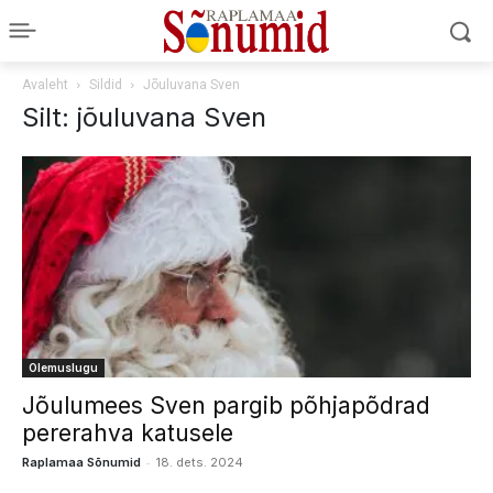
Avaleht
Sildid
Jõuluvana Sven
Silt: jõuluvana Sven
Olemuslugu
Jõulumees Sven pargib põhjapõdrad
pererahva katusele
-
Raplamaa Sõnumid
18. dets. 2024