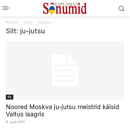
Avaleht
Sildid
Ju-jutsu
Silt: ju-jutsu
RS
Noored Moskva ju-jutsu meistrid käisid
Valtus laagris
11. juuli 2017