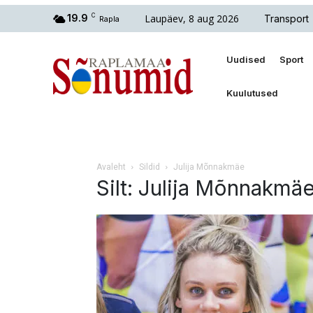
Laupäev, 8 aug 2026
19.9
C
Transport
Rapla
Uudised
Sport
Kuulutused
Avaleht
Sildid
Julija Mõnnakmäe
Silt: Julija Mõnnakmä