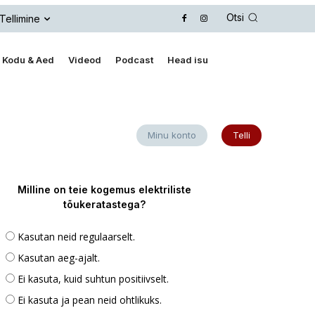
Otsi
Tellimine
Kodu & Aed
Videod
Podcast
Head isu
Minu konto
Telli
Milline on teie kogemus elektriliste
tõukeratastega?
Kasutan neid regulaarselt.
Kasutan aeg-ajalt.
Ei kasuta, kuid suhtun positiivselt.
Ei kasuta ja pean neid ohtlikuks.