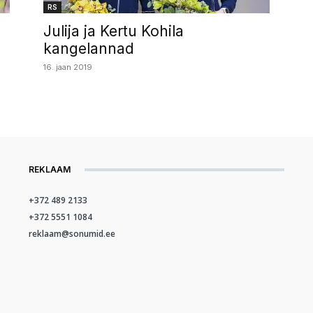
RS
Julija ja Kertu Kohila
kangelannad
16. jaan 2019
REKLAAM
+372 489 2133
+372 5551 1084
reklaam@sonumid.ee