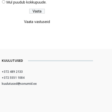
Mul puudub kokkupuude.
Vaata vastuseid
KUULUTUSED
+372 489 2133
+372 5551 1084
kuulutused@sonumid.ee