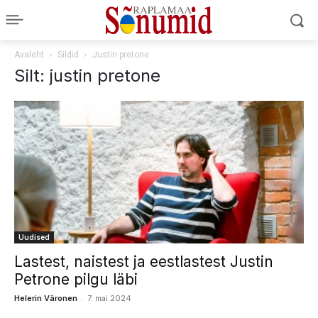
Avaleht
Sildid
Justin pretone
Silt: justin pretone
Uudised
Lastest, naistest ja eestlastest Justin
Petrone pilgu läbi
-
Helerin Väronen
7. mai 2024