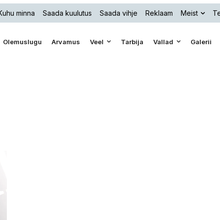
Kuhu minna
Saada kuulutus
Saada vihje
Reklaam
Meist
Te
Olemuslugu
Arvamus
Veel
Tarbija
Vallad
Galerii