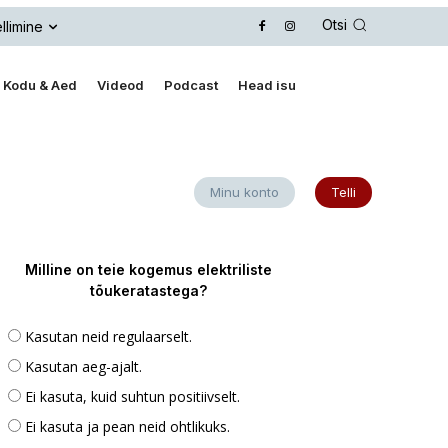
Otsi
llimine
Kodu & Aed
Videod
Podcast
Head isu
Minu konto
Telli
Milline on teie kogemus elektriliste
tõukeratastega?
Kasutan neid regulaarselt.
Kasutan aeg-ajalt.
Ei kasuta, kuid suhtun positiivselt.
Ei kasuta ja pean neid ohtlikuks.