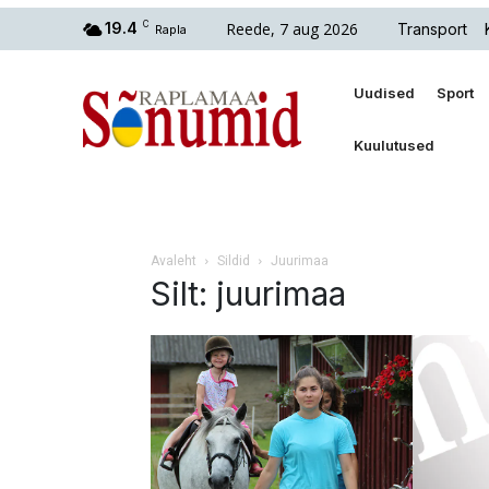
Reede, 7 aug 2026
19.4
C
Transport
Rapla
Uudised
Sport
Kuulutused
Avaleht
Sildid
Juurimaa
Silt: juurimaa