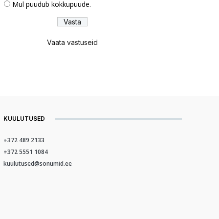
Mul puudub kokkupuude.
Vaata vastuseid
KUULUTUSED
+372 489 2133
+372 5551 1084
kuulutused@sonumid.ee