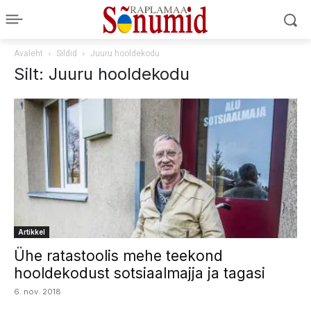
Avaleht
Sildid
Juuru hooldekodu
Silt: Juuru hooldekodu
Artikkel
Ühe ratastoolis mehe teekond
hooldekodust sotsiaalmajja ja tagasi
6. nov. 2018