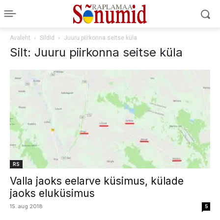
Avaleht
Sildid
Juuru piirkonna seitse küla
Silt: Juuru piirkonna seitse küla
RS
Valla jaoks eelarve küsimus, külade
jaoks eluküsimus
15. aug 2018
5