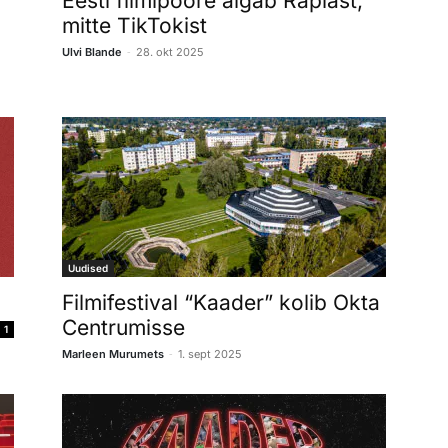
Eesti filmipööre algab Raplast,
mitte TikTokist
-
Ulvi Blande
28. okt 2025
Uudised
Filmifestival “Kaader” kolib Okta
Centrumisse
1
-
Marleen Murumets
1. sept 2025