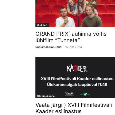
Uudised
GRAND PRIX´ auhinna võitis
lühifilm “Tunneta”
-
Raplamaa Sõnumid
15. okt 2024
Otseülekanne
Vaata järgi ⟩ XVIII Filmifestivali
Kaader esilinastus