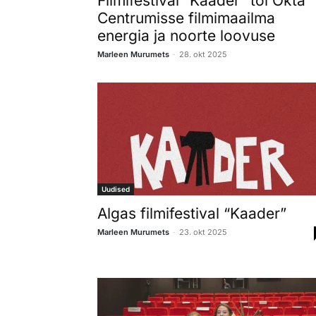
Filmifestival “Kaader” tõi Okta
Centrumisse filmimaailma
energia ja noorte loovuse
-
Marleen Murumets
28. okt 2025
Uudised
Algas filmifestival “Kaader”
-
Marleen Murumets
23. okt 2025