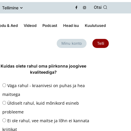
Otsi
Tellimine
odu & Aed
Videod
Podcast
Head isu
Kuulutused
Minu konto
Telli
Kuidas olete rahul oma piirkonna joogivee
kvaliteediga?
Väga rahul - kraanivesi on puhas ja hea
maitsega
Üldiselt rahul, kuid mõnikord esineb
probleeme
Ei ole rahul, vee maitse ja lõhn ei kannata
kriitikat