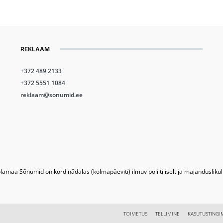
REKLAAM
+372 489 2133
+372 5551 1084
reklaam@sonumid.ee
lamaa Sõnumid on kord nädalas (kolmapäeviti) ilmuv poliitiliselt ja majandusliku
TOIMETUS
TELLIMINE
KASUTUSTINGI