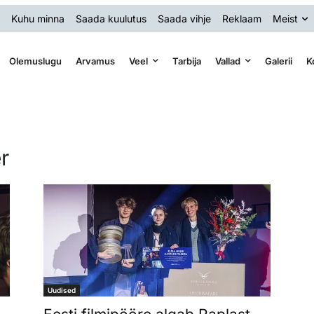
Kuhu minna
Saada kuulutus
Saada vihje
Reklaam
Meist
Olemuslugu
Arvamus
Veel
Tarbija
Vallad
Galerii
K
er
Uudised