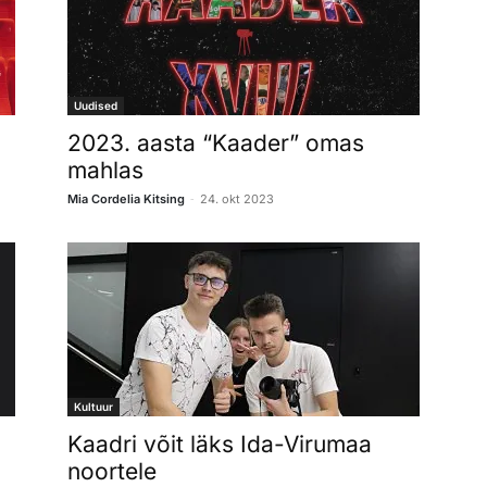
Uudised
2023. aasta “Kaader” omas
mahlas
-
Mia Cordelia Kitsing
24. okt 2023
Kultuur
Kaadri võit läks Ida-Virumaa
noortele