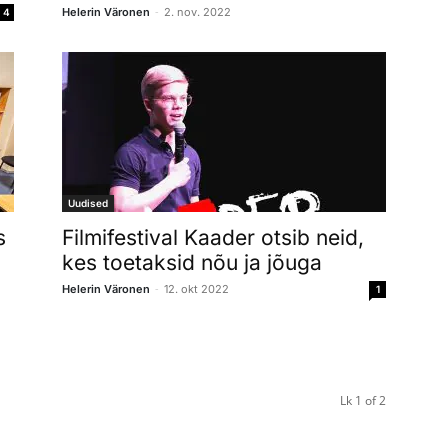
-
Helerin Väronen
2. nov. 2022
4
Uudised
s
Filmifestival Kaader otsib neid,
kes toetaksid nõu ja jõuga
-
Helerin Väronen
12. okt 2022
1
Lk 1 of 2