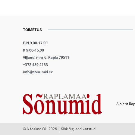
TOIMETUS
E-N 9.00-17.00
R 9.00-15.00
Viljandi mnt 6, Rapla 79511
+372 489 2133
info@sonumid.ee
Ajaleht Rap
© Nädaline OÜ 2026 | Kõik õigused kaitstud