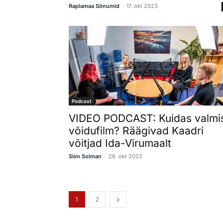
-
Raplamaa Sõnumid
17. okt 2023
Podcast
VIDEO PODCAST: Kuidas valmi
võidufilm? Räägivad Kaadri
võitjad Ida-Virumaalt
-
Siim Solman
28. okt 2022
1
2