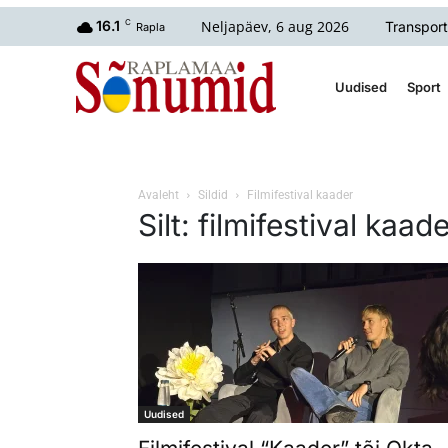
Neljapäev, 6 aug 2026
16.1
C
Transport
Rapla
Uudised
Sport
Avaleht
Sildid
Filmifestival kaader
Silt: filmifestival kaad
Uudised