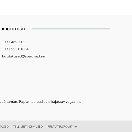
KUULUTUSED
+372 489 2133
+372 5551 1084
kuulutused@sonumid.ee
lt sõltumatu Raplamaa uudiseid kajastav väljaanne.
MUSED
TELLIMISTINGIMUSED
PRIVAATSUSPOLIITIKA