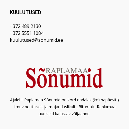
KUULUTUSED
+372 489 2130
+372 5551 1084
kuulutused@sonumid.ee
Ajaleht Raplamaa Sõnumid on kord nädalas (kolmapäeviti)
ilmuv poliitiliselt ja majanduslikult sõltumatu Raplamaa
uudiseid kajastav väljaanne.