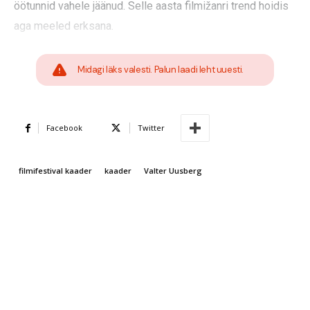
öötunnid vahele jäänud. Selle aasta filmižanri trend hoidis
aga meeled erksana.
Midagi läks valesti. Palun laadi leht uuesti.
Facebook
Twitter
filmifestival kaader
kaader
Valter Uusberg