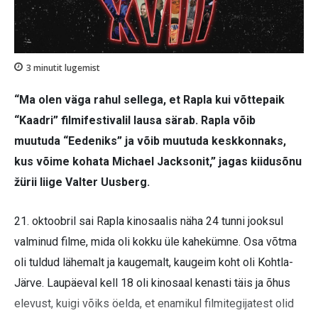
3
minutit lugemist
“Ma olen väga rahul sellega, et Rapla kui võttepaik
“Kaadri” filmifestivalil lausa särab. Rapla võib
muutuda “Eedeniks” ja võib muutuda keskkonnaks,
kus võime kohata Michael Jacksonit,” jagas kiidusõnu
žürii liige Valter Uusberg.
21. oktoobril sai Rapla kinosaalis näha 24 tunni jooksul
valminud filme, mida oli kokku üle kahekümne. Osa võtma
oli tuldud lähemalt ja kaugemalt, kaugeim koht oli Kohtla-
Järve. Laupäeval kell 18 oli kinosaal kenasti täis ja õhus
elevust, kuigi võiks öelda, et enamikul filmitegijatest olid