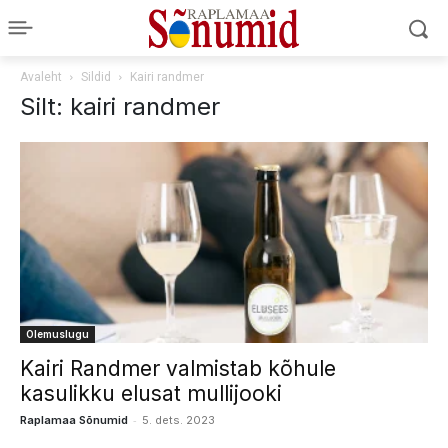
Avaleht
Sildid
Kairi randmer
Silt: kairi randmer
Olemuslugu
Kairi Randmer valmistab kõhule
kasulikku elusat mullijooki
-
Raplamaa Sõnumid
5. dets. 2023