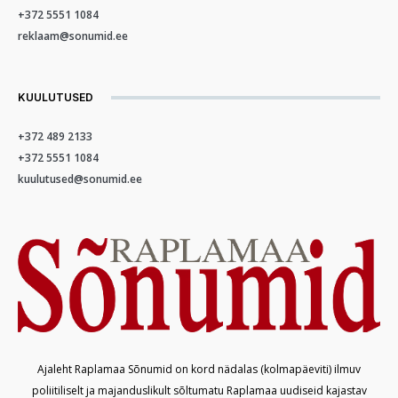
+372 5551 1084
reklaam@sonumid.ee
KUULUTUSED
+372 489 2133
+372 5551 1084
kuulutused@sonumid.ee
Ajaleht Raplamaa Sõnumid on kord nädalas (kolmapäeviti) ilmuv
poliitiliselt ja majanduslikult sõltumatu Raplamaa uudiseid kajastav